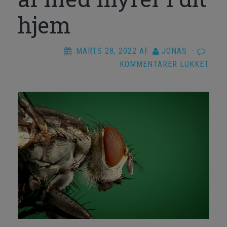
hjem
MARTS 28, 2022
AF
JONAS
·
TIL
KOMMENTARER LUKKET
MYR
NOR
SÅD
SLI
DU
AF
MED
MYR
I
DIT
HJE