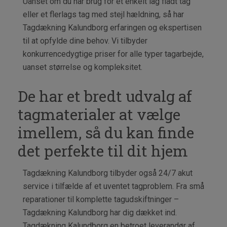
Uanset om du har brug for et enkelt lag fladt tag
DINE
eller et flerlags tag med stejl hældning, så har
TAG
Tagdækning Kalundborg erfaringen og ekspertisen
til at opfylde dine behov. Vi tilbyder
konkurrencedygtige priser for alle typer tagarbejde,
uanset størrelse og kompleksitet.
De har et bredt udvalg af
tagmaterialer at vælge
imellem, så du kan finde
det perfekte til dit hjem
Tagdækning Kalundborg tilbyder også 24/7 akut
service i tilfælde af et uventet tagproblem. Fra små
reparationer til komplette tagudskiftninger –
Tagdækning Kalundborg har dig dækket ind.
Tagdækning Kalundborg en betroet leverandør af