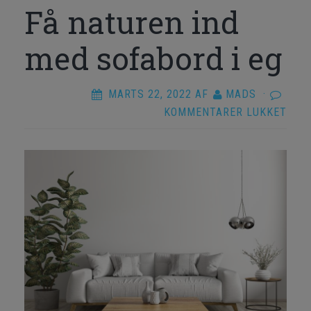
Få naturen ind
med sofabord i eg
MARTS 22, 2022
AF
MADS
·
TIL
KOMMENTARER LUKKET
FÅ
NAT
IND
MED
SOF
I
EG