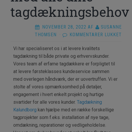
tagdækningsbehov
NOVEMBER 28, 2022
AF
SUSANNE
TIL
THOMSEN
·
KOMMENTARER LUKKET
TAG
Vi har specialiseret os i at levere kvalitets
KAL
tagdækning til både private og erhvervskunder.
ER
Vores team af erfarne tagdækkere er forpligtet til
ET
at levere førsteklasses kundeservice sammen
GOD
med overlegen håndværk, der er uovertruffen. Vi er
FIRM
stolte af vores opmærksomhed på detaljer,
DER
engagement i hvert enkelt projekt og hurtige
KAN
svartider for alle vores kunder.
Tagdækning
HJÆ
Kalundborg
kan hjælpe med en række forskellige
DIG
tagprojekter som f.eks. installation af nye tage,
MED
omdækning, reparationer og vedligeholdelse.
ALL