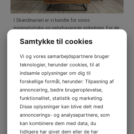
I Skandinavien er vi kendte for vores
minimalistiske og naturbaserede indretning. For de
fleste skandinaver er det vigtigt at have naturen
Samtykke til cookies
med i indretningen af hjemmet, fordi vi er omgivet
af så meget smuk natur, som vi er. De naturlige
Vi og vores samarbejdspartnere bruger
materialer og farver går igen i de fleste
teknologier, herunder cookies, til at
skandinaviske hjem, og det er med god grund.
indsamle oplysninger om dig til
Naturen giver os ro, og måske er det et gammelt
forskellige formål, herunder: Tilpasning af
urinstinkt, som drager os så meget mod naturen, at
annoncering, bedre brugeroplevelse,
vi har det med i vores indretning. En måde at bringe
funktionalitet, statistik og marketing.
naturen tættere på hjemmet er med træmøbler. Et
sofabord eg
er blandt andet et godt møbel til at
Disse oplysninger kan blive delt med
skabe mere minimalisme og naturlighed i stuen.
annoncerings- og analysepartnere, som
kan kombinere dem med data, du
Få en lys indretning med
tidligere har givet dem eller de har