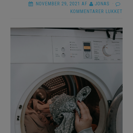
NOVEMBER 29, 2021
AF
JONAS
·
TIL
KOMMENTARER LUKKET
DEN
BED
MÅD
AT
TØR
DIT
TØJ
PÅ:
KON