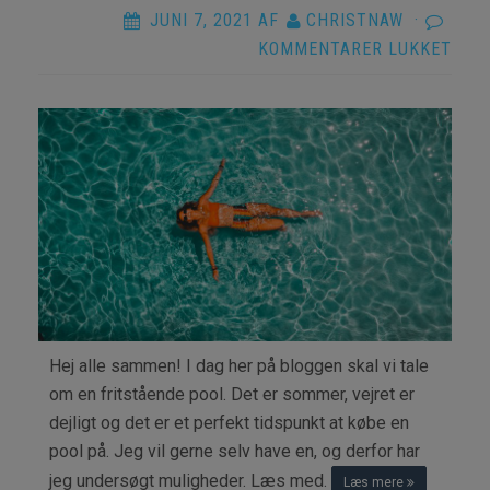
JUNI 7, 2021
AF
CHRISTNAW
·
TIL
KOMMENTARER LUKKET
DEN
DAN
SOM
BEH
EN
FRI
POO
Hej alle sammen! I dag her på bloggen skal vi tale
om en fritstående pool. Det er sommer, vejret er
dejligt og det er et perfekt tidspunkt at købe en
pool på. Jeg vil gerne selv have en, og derfor har
jeg undersøgt muligheder. Læs med.
Læs mere