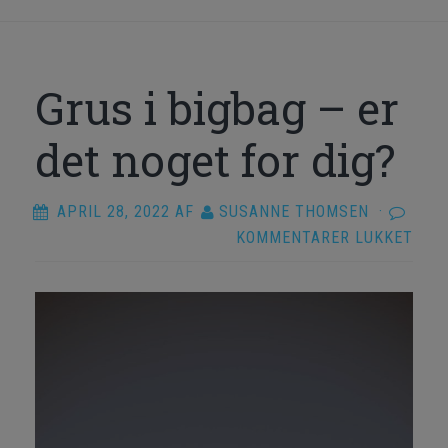
Grus i bigbag – er
det noget for dig?
APRIL 28, 2022
AF
SUSANNE THOMSEN
·
TIL
KOMMENTARER LUKKET
GRU
I
BIG
–
ER
DET
NOG
FOR