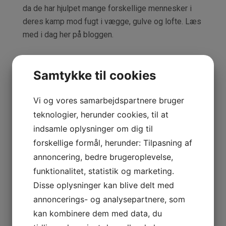
da de har hjulpet mange forskellige mennesker i
deres kamp mod fugt i vægge, gulve og lofte. Læs
med i dag her på bloggen.
Effektiv affugtning – fugt
Samtykke til cookies
er din fjende
Vi og vores samarbejdspartnere bruger
teknologier, herunder cookies, til at
indsamle oplysninger om dig til
forskellige formål, herunder: Tilpasning af
annoncering, bedre brugeroplevelse,
Hvis du har haft oversvømmelse i din bolig, så kan
funktionalitet, statistik og marketing.
du komme ud for, at dine vægge, gulve eller lofter
Disse oplysninger kan blive delt med
bliver fugtige. Dette er din værste fjende, fordi fugt
annoncerings- og analysepartnere, som
i bygningens murværk, loft, eller i gulvene, skaber
kan kombinere dem med data, du
en stor risiko for, at der opstår skimmelsvamp.