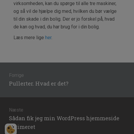
virksomheden, kan du spørge til alle tre maskiner,
og så vil de hjælpe dig med, hvilken du bør vælge
til din skade i din bolig. Der er jo forskel på, hvad
de kan og hvad, du har brug for i din bolig.
Læs mere lige
her
.
Indlægsnavigation
Forrige
Forrige
Pullerter. Hvad er det?
indlæg:
Næste
Næste
Sådan fik jeg min WordPress hjemmeside
indlæg:
optimeret