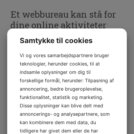
Et webbureau kan stå for
dine online aktiviteter
Hvis du som virksomhed ikke har en online
Samtykke til cookies
tilstedeværelse, kan det betyde at du bliver
næsten usynlig for kunder. Folk ved ofte hvad der
Vi og vores samarbejdspartnere bruger
ligger af fysiske butikker i lokal området, men
teknologier, herunder cookies, til at
leder de efter noget specifikt, så går de ofte online
indsamle oplysninger om dig til
og søger efter den vare, service eller information
forskellige formål, herunder: Tilpasning af
det måtte dreje sig om. Netop derfor er det vigtigt
annoncering, bedre brugeroplevelse,
at din virksomhed er synlig online. Ja, allerhelst så
funktionalitet, statistik og marketing.
synlig at det netop er din virksomhed der dukker
Disse oplysninger kan blive delt med
op på Google, når folk søger.
annoncerings- og analysepartnere, som
Det er bl.a. det et
webbureau
kan hjælpe med. At
kan kombinere dem med data, du
rykke dig højere op i Googles søge placering. Det
tidligere har givet dem eller de har