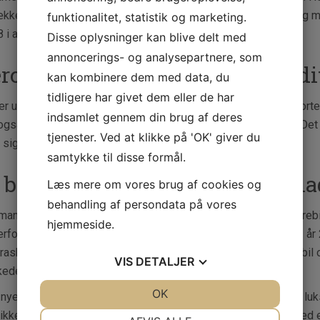
ækkert design. Den nye
Mercedes Sprinter
tilbyder alt dette og 
funktionalitet, statistik og marketing.
 i artiklen nedenunder!
Disse oplysninger kan blive delt med
annoncerings- og analysepartnere, som
rcedes Sprinter trækker altid di
kan kombinere dem med data, du
tidligere har givet dem eller de har
er uden tvivl en stor fordel for dig, hvis din varebil kan transport
indsamlet gennem din brug af deres
også vigtigt at de kommer til tiden, uden en skramme på sig. Det e
tjenester. Ved at klikke på 'OK' giver du
 sig af efterleveringsproblemer.
samtykke til disse formål.
bil af kvalitet til din arbejdspl
Læs mere om vores brug af cookies og
behandling af persondata på vores
man bruger mange timer bag rettet, som mange brugere af varebile 
hjemmeside.
erfor ekstremt vigtigt at kunden har en rar bil af denne årsag. 
rasket over den nye Mercedes Sprinter. Denne nye type varebil
VIS
DETALJER
edet, da den tager varebiler til helt nye højder.
JA
NEJ
OK
JA
NEJ
nye Mercedes Sprinter er en varebil der bringer teknologi og lu
NØDVENDIGE
PRÆFERENCER
ikkerhed, så bilen kan leverer dig og dine varer i et stykke, med 