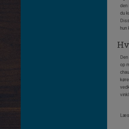
den 
du k
Diss
hun 
Hv
Den 
op m
chau
køre
vedk
vink
Læs