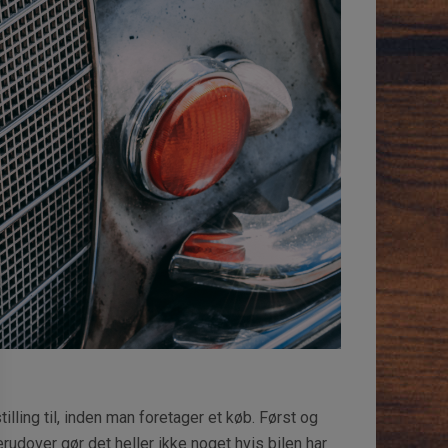
illing til, inden man foretager et køb. Først og
rudover gør det heller ikke noget hvis bilen har