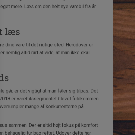
meget mere. Læs om den helt nye varebil fra år
t læs
ere dine vare til det rigtige sted. Herudover er
r nemlig altid rart at vide, at man ikke skal
ads
gør, er det vigtigt at man føler sig tilpas. Det
I år 2018 er varebilssegmentet blevet fuldkommen
 overrumpler mange af konkurrenterne på
ksus sammen. Der er altid højt fokus på komfort
en behagelig tur bag rettet. Udover dette har