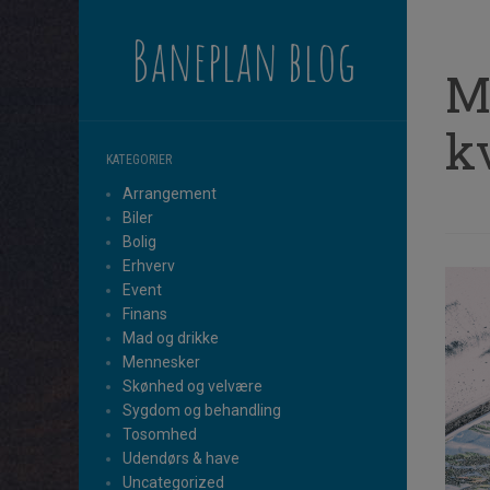
Baneplan blog
M
kv
KATEGORIER
Arrangement
Biler
Bolig
Erhverv
Event
Finans
Mad og drikke
Mennesker
Skønhed og velvære
Sygdom og behandling
Tosomhed
Udendørs & have
Uncategorized