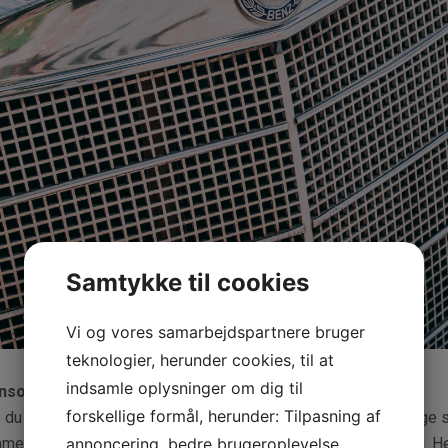
Samtykke til cookies
Vi og vores samarbejdspartnere bruger
teknologier, herunder cookies, til at
indsamle oplysninger om dig til
nsoreret indhold
forskellige formål, herunder: Tilpasning af
 du står og mangler en varebil, er der mange ting man skal tage st
annoncering, bedre brugeroplevelse,
mest skal køretøjet kunne håndtere de opgaver du stiller den. He