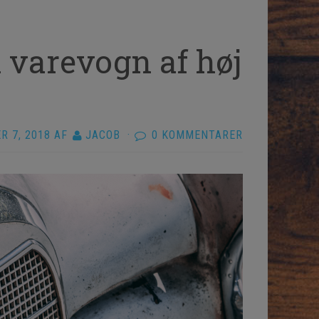
 varevogn af høj
R 7, 2018
AF
JACOB
·
0 KOMMENTARER