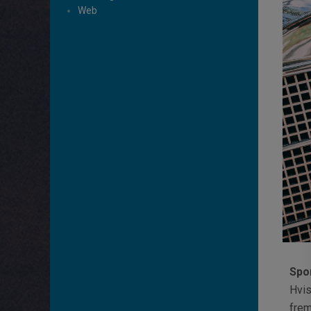
Web
Spo
Hvis
frem