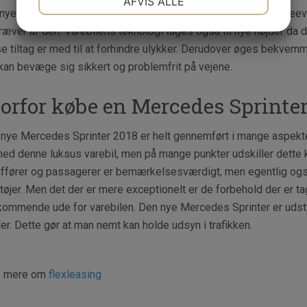
AFVIS ALLE
nye Mercedes Sprinter selvfølgelig også en vanvittig god ydeev
JA
NEJ
JA
NEJ
ræver af den. Varebilens teknologi tages også til nye højder da de
e tiltag er med til at forhindre ulykker. Derudover øges bekvemm
MARKETING
STATISTIK
kan bevæge sig sikkert og problemfrit på vejene.
orfor købe en Mercedes Sprinte
nye Mercedes Sprinter 2018 er helt gennemført i mange aspekte
ed denne luksus varebil, men på mange punkter udskiller dette k
ffører og passagerer er bemærkelsesværdigt, men egentlig også 
tøjer. Men det der er mere exceptionelt er de forbehold der er t
ommende ude for varebilen. Den nye Mercedes Sprinter er udst
ler. Dette gør at man nemt kan holde udsyn i trafikken.
 mere om
flexleasing