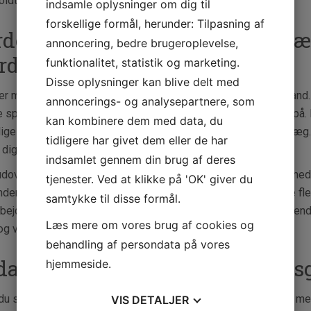
oldt udendørsareal, der kan nydes året rundt.
indsamle oplysninger om dig til
forskellige formål, herunder: Tilpasning af
rdele ved at vælge en lokal anlæ
annoncering, bedre brugeroplevelse,
rdsjælland
funktionalitet, statistik og marketing.
Disse oplysninger kan blive delt med
er mange fordele ved at vælge en anlægsgartner i Nordsjælland.
annoncerings- og analysepartnere, som
de specifikke udfordringer og muligheder, som området byder på. D
kan kombinere dem med data, du
ige regler og bestemmelser for beplantning og udendørs anlæg
tidligere har givet dem eller de har
 dig skræddersyet rådgivning, der passer til netop din grund.
indsamlet gennem din brug af deres
dover er det ofte nemmere at kommunikere og samarbejde med 
tjenester. Ved at klikke på 'OK' giver du
nder sig tæt på dig. Det betyder hurtigere responstid og mere flek
samtykke til disse formål.
rbejdet. En anlægsgartner i Nordsjælland kan også tilbyde løbend
Læs mere om vores brug af cookies og
 og velplejet.
behandling af persondata på vores
dan vælger du den rette anlægsg
hjemmeside.
du skal vælge en anlægsgartner i Nordsjælland, bør du starte med
VIS
DETALJER