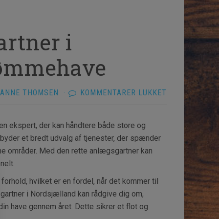
rtner i
drømmehave
TIL
ANNE THOMSEN
·
KOMMENTARER LUKKET
FIND
DEN
 en ekspert, der kan håndtere både store og
RETTE
byder et bredt udvalg af tjenester, der spænder
ANLÆGSGART
ønne områder. Med den rette anlægsgartner kan
I
nelt.
NORDSJÆLLA
orhold, hvilket er en fordel, når det kommer til
TIL
sgartner i Nordsjælland kan rådgive dig om,
DIN
din have gennem året. Dette sikrer et flot og
DRØMMEHAVE