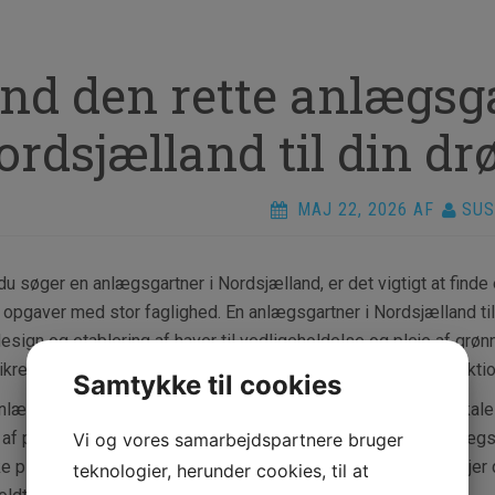
ind den rette anlægsga
ordsjælland til din 
MAJ 22, 2026
AF
SUS
du søger en anlægsgartner i Nordsjælland, er det vigtigt at finde
opgaver med stor faglighed. En anlægsgartner i Nordsjælland til
design og etablering af haver til vedligeholdelse og pleje af gr
ikre, at din have eller udendørsareal bliver både smukt og funktio
Samtykke til cookies
nlægsgartner i Nordsjælland har ofte stor erfaring med de lokale f
 af planter, jordforhold og klimaforhold. Det betyder, at en anlæg
Vi og vores samarbejdspartnere bruger
ke planter der trives bedst i området, og hvordan du bedst plejer 
teknologier, herunder cookies, til at