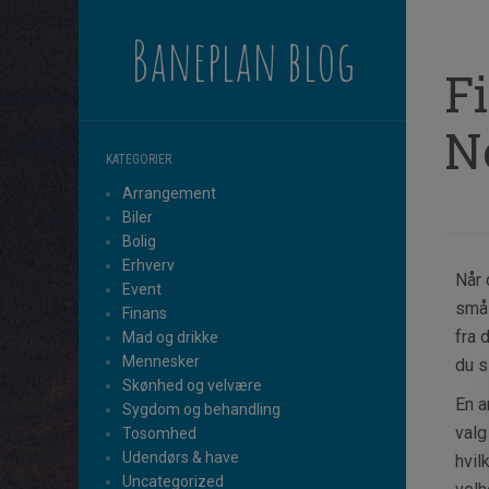
Baneplan blog
F
N
KATEGORIER
Arrangement
Biler
Bolig
Erhverv
Når 
Event
små 
Finans
fra 
Mad og drikke
Mennesker
du s
Skønhed og velvære
En a
Sygdom og behandling
valg
Tosomhed
Udendørs & have
hvil
Uncategorized