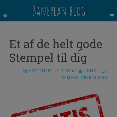
Baneplan blog
Et af de helt gode
Stempel til dig
SEPTEMBER 13, 2020
AF
JONAS
·
TIL
KOMMENTARER LUKKET
ET
AF
DE
HEL
GOD