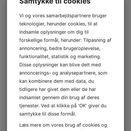
Samtykke til cookies
ting? Så syntes jeg at du skal læse med her!
Vi og vores samarbejdspartnere bruger
teknologier, herunder cookies, til at
indsamle oplysninger om dig til
forskellige formål, herunder: Tilpasning af
annoncering, bedre brugeroplevelse,
funktionalitet, statistik og marketing.
Disse oplysninger kan blive delt med
annoncerings- og analysepartnere, som
Et af de helt gode Stempel
kan kombinere dem med data, du
til dig
tidligere har givet dem eller de har
indsamlet gennem din brug af deres
Det her med at få et Stempel til sin virksomhed
tjenester. Ved at klikke på 'OK' giver du
eller til noget andet. Det er noget som der godt kan
samtykke til disse formål.
være svært at finde, og det er der mange gode
grunde til. Blandt andet så kan jeg sige dig, at
Læs mere om vores brug af cookies og